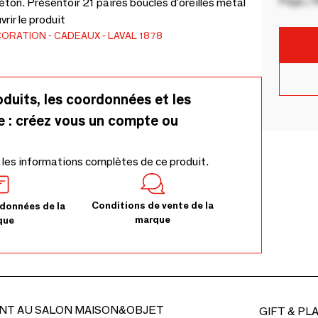
Pays / 
ton. Présentoir 21 paires boucles d'oreilles métal
ir le produit
CORATION
CADEAUX
LAVAL 1878
oduits, les coordonnées et les
e : créez vous un compte ou
 les informations complètes de ce produit.
Conditions de vente de la
données de la
marque
que
NT AU SALON MAISON&OBJET
GIFT & PL