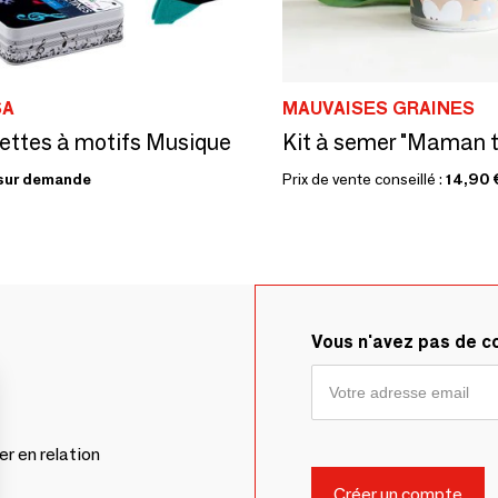
SA
MAUVAISES GRAINES
ttes à motifs Musique
sur demande
Prix de vente conseillé :
14,90 
Vous n'avez pas de 
er en relation