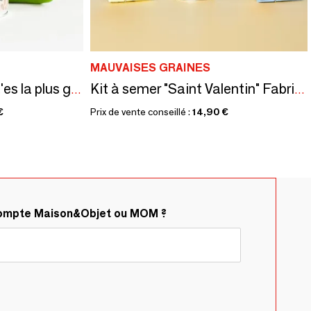
MAUVAISES GRAINES
Kit à semer "Maman t'es la plus gentille" Fabriqué en France
Kit à semer "Saint Valentin" Fabriqué en France
€
Prix de vente conseillé :
14,90 €
compte Maison&Objet ou MOM ?