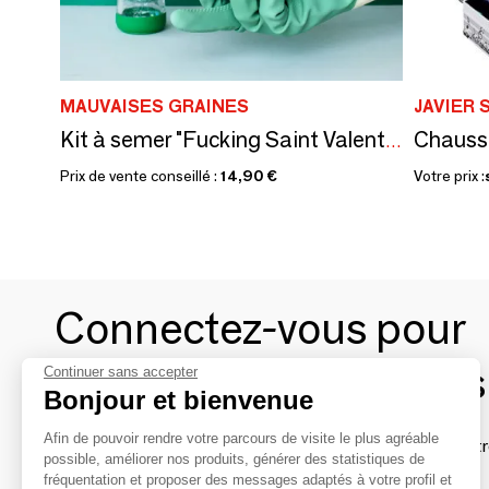
MAUVAISES GRAINES
JAVIER 
Chausse
Kit à semer "Fucking Saint Valentin"Fabriqué en France
Prix de vente conseillé :
14,90 €
Votre prix :
Connectez-vous pour
contacter les marques
Continuer sans accepter
Bonjour et bienvenue
Afin de pouvoir rendre votre parcours de visite le plus agréable
Afin de profiter au mieux de l'expérience MOM et de rentr
possible, améliorer nos produits, générer des statistiques de
avec vos marques préférées, créez-vous un compte.
fréquentation et proposer des messages adaptés à votre profil et