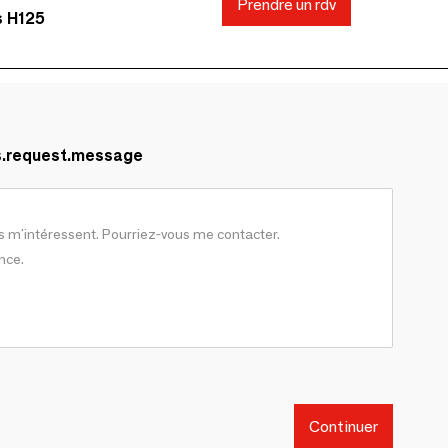
Prendre un rdv
s H125
s.request.message
Continuer