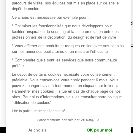
parcours de visite, nos équipes ont mis en place sur ce site le
dépôt de cookie.
Découvrir
Cela nous est nécessaire par exemple pour :
Les produits de milliers de fournisseurs à exp
* Optimiser les fonctionnalités que nous développons pour
faciliter l'inspiration, le sourcing et la mise en relation entre les
professionnels de la décoration, du design et de l'art de vivre
S'inspirer
Inspiration et sélections de produits tendan
* Vous afficher des produits et marques en lien avec vos besoins
sur nos annonces publicitaires et en mesurer l’efficacité
Contacter
* Comprendre quels sont les services que notre communauté
préfère
Prises de contact rapides et simplifiées
Le dépôt de certains cookies nécessite votre consentement
préalable. Nous conservons votre choix pendant 6 mois. Vous
pouvez changer d’avis à tout moment en cliquant sur le lien «
Paramétrer mes cookies » situé en bas de chaque page de nos
sites. Pour plus d’informations, veuillez consulter notre politique
"Utilisation de cookies".
Lire la politique de confidentialité
Consentements certifiés par
Je choisis
OK pour moi