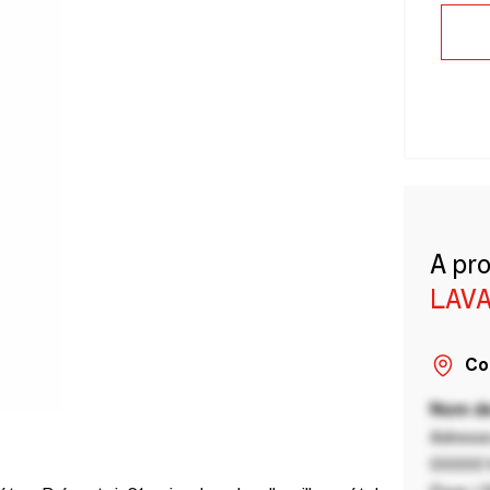
A pr
LAVA
Co
Nom de
Adresse
00000 V