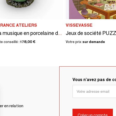
FRANCE ATELIERS
VISSEVASSE
Boites à musique en porcelaine de Limoges décorées à la main
te conseillé :
178,00 €
Votre prix :
sur demande
Vous n'avez pas de 
er en relation