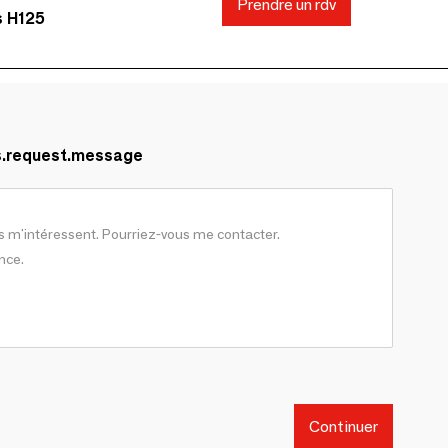
Prendre un rdv
s H125
s.request.message
Continuer