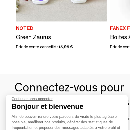
NOTED
FANEX 
Green Zaurus
Prix de vente conseillé :
15,95 €
Prix de ven
Connectez-vous pour
contacter les marques
Continuer sans accepter
Bonjour et bienvenue
Afin de pouvoir rendre votre parcours de visite le plus agréable
Afin de profiter au mieux de l'expérience MOM et de rentr
possible, améliorer nos produits, générer des statistiques de
avec vos marques préférées, créez-vous un compte.
fréquentation et proposer des messages adaptés à votre profil et