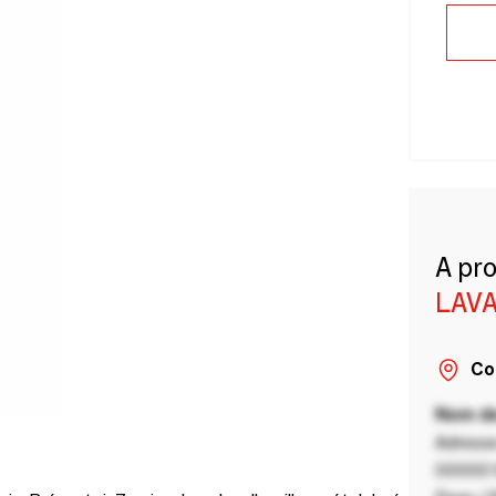
A pr
LAVA
Co
Nom de
Adresse
00000 V