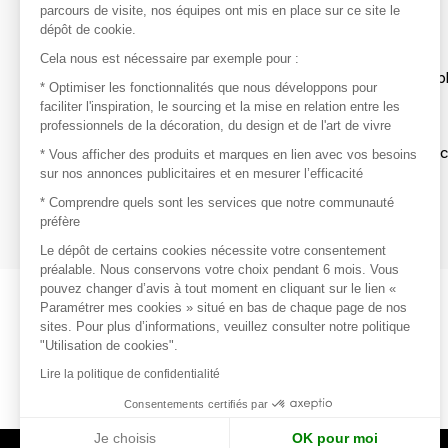
parcours de visite, nos équipes ont mis en place sur ce site le
dépôt de cookie.
Découvrir
Cela nous est nécessaire par exemple pour :
Les produits de milliers de fournisseurs à exp
* Optimiser les fonctionnalités que nous développons pour
faciliter l'inspiration, le sourcing et la mise en relation entre les
professionnels de la décoration, du design et de l'art de vivre
S'inspirer
Inspiration et sélections de produits tendan
* Vous afficher des produits et marques en lien avec vos besoins
sur nos annonces publicitaires et en mesurer l’efficacité
Contacter
* Comprendre quels sont les services que notre communauté
préfère
Prises de contact rapides et simplifiées
Le dépôt de certains cookies nécessite votre consentement
préalable. Nous conservons votre choix pendant 6 mois. Vous
pouvez changer d’avis à tout moment en cliquant sur le lien «
Paramétrer mes cookies » situé en bas de chaque page de nos
sites. Pour plus d’informations, veuillez consulter notre politique
"Utilisation de cookies".
Lire la politique de confidentialité
Consentements certifiés par
Je choisis
OK pour moi