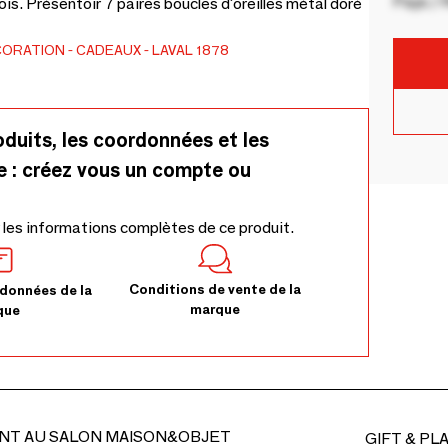
Pays / 
is. Présentoir 7 paires boucles d'oreilles métal doré
CORATION
CADEAUX
LAVAL 1878
oduits, les coordonnées et les
e : créez vous un compte ou
 les informations complètes de ce produit.
Conditions de vente de la
données de la
marque
que
NT AU SALON MAISON&OBJET
GIFT & PL