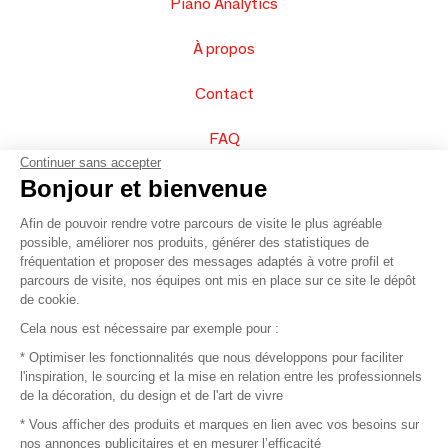
Piano Analytics
À propos
Contact
FAQ
Continuer sans accepter
Vendez vos produits
Bonjour et bienvenue
Afin de pouvoir rendre votre parcours de visite le plus agréable
Plan du site
possible, améliorer nos produits, générer des statistiques de
fréquentation et proposer des messages adaptés à votre profil et
parcours de visite, nos équipes ont mis en place sur ce site le dépôt
de cookie.
© 2016 –
Organisation SAFI
Cela nous est nécessaire par exemple pour :
* Optimiser les fonctionnalités que nous développons pour faciliter
Recrutement
l'inspiration, le sourcing et la mise en relation entre les professionnels
de la décoration, du design et de l'art de vivre
Presse
* Vous afficher des produits et marques en lien avec vos besoins sur
nos annonces publicitaires et en mesurer l’efficacité