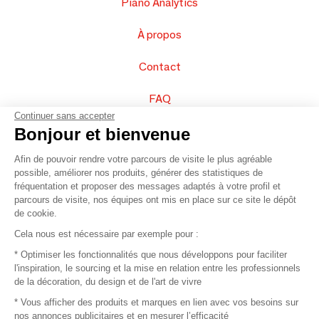
Piano Analytics
À propos
Contact
FAQ
Continuer sans accepter
Vendez vos produits
Bonjour et bienvenue
Afin de pouvoir rendre votre parcours de visite le plus agréable
Plan du site
possible, améliorer nos produits, générer des statistiques de
fréquentation et proposer des messages adaptés à votre profil et
parcours de visite, nos équipes ont mis en place sur ce site le dépôt
de cookie.
© 2016 –
Organisation SAFI
Cela nous est nécessaire par exemple pour :
* Optimiser les fonctionnalités que nous développons pour faciliter
Recrutement
l'inspiration, le sourcing et la mise en relation entre les professionnels
de la décoration, du design et de l'art de vivre
Presse
* Vous afficher des produits et marques en lien avec vos besoins sur
nos annonces publicitaires et en mesurer l’efficacité