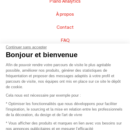
Piano Analytics
À propos
Contact
FAQ
Continuer sans accepter
Vendez vos produits
Bonjour et bienvenue
Afin de pouvoir rendre votre parcours de visite le plus agréable
Plan du site
possible, améliorer nos produits, générer des statistiques de
fréquentation et proposer des messages adaptés à votre profil et
parcours de visite, nos équipes ont mis en place sur ce site le dépôt
de cookie.
© 2016 –
Organisation SAFI
Cela nous est nécessaire par exemple pour :
* Optimiser les fonctionnalités que nous développons pour faciliter
Recrutement
l'inspiration, le sourcing et la mise en relation entre les professionnels
de la décoration, du design et de l'art de vivre
Presse
* Vous afficher des produits et marques en lien avec vos besoins sur
nos annonces publicitaires et en mesurer l’efficacité