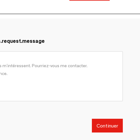
s.request.message
Continuer