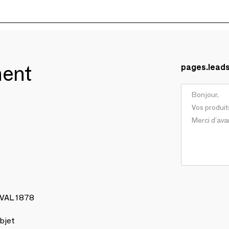
ment
pages.lead
AVAL 1878
bjet