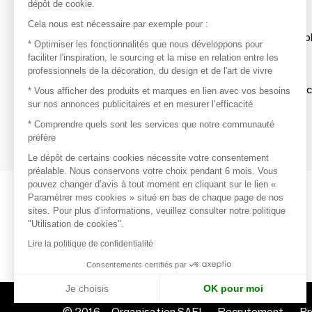
dépôt de cookie.
Découvrir
Cela nous est nécessaire par exemple pour :
Les produits de milliers de fournisseurs à exp
* Optimiser les fonctionnalités que nous développons pour
faciliter l'inspiration, le sourcing et la mise en relation entre les
professionnels de la décoration, du design et de l'art de vivre
S'inspirer
Inspiration et sélections de produits tendan
* Vous afficher des produits et marques en lien avec vos besoins
sur nos annonces publicitaires et en mesurer l’efficacité
Contacter
* Comprendre quels sont les services que notre communauté
préfère
Prises de contact rapides et simplifiées
Le dépôt de certains cookies nécessite votre consentement
préalable. Nous conservons votre choix pendant 6 mois. Vous
pouvez changer d’avis à tout moment en cliquant sur le lien «
Paramétrer mes cookies » situé en bas de chaque page de nos
sites. Pour plus d’informations, veuillez consulter notre politique
"Utilisation de cookies".
Lire la politique de confidentialité
Consentements certifiés par
Je choisis
OK pour moi
© 2016 –
Organisation SAFI
Recrutement
Pr
Axeptio consent
Plateforme de Gestion du Consentement : Personnalisez vo