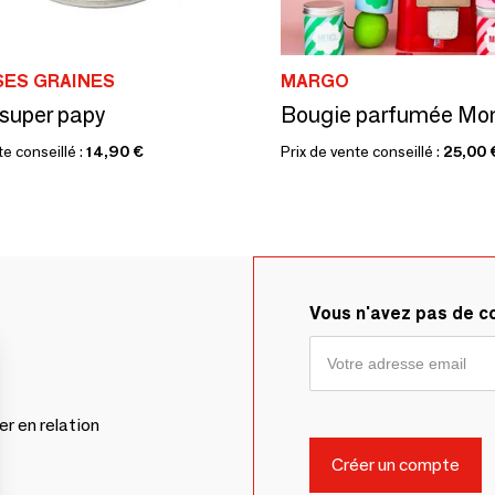
SES GRAINES
MARGO
 super papy
te conseillé :
14,90 €
Prix de vente conseillé :
25,00 
Vous n'avez pas de 
er en relation