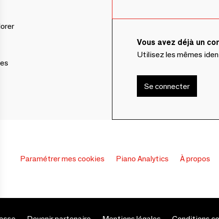
lorer
Vous avez déjà un c
Utilisez les mêmes ide
ces
Se connecter
Paramétrer mes cookies
Piano Analytics
À propos
esse
Devenir partenaire
Mentions légales
Conditions c
s Options