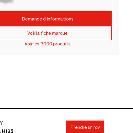
Région
Demande d'informations
Voir la fiche marque
Voir les 3000 produits
AY
Prendre un rdv
s H125