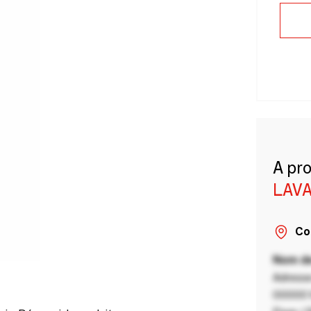
A pr
LAVA
Co
Nom de
Adresse
00000 V