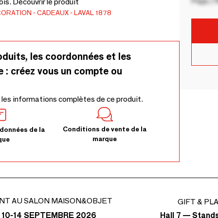
Pays / 
is. Découvrir le produit
CORATION
CADEAUX
LAVAL 1878
oduits, les coordonnées et les
e : créez vous un compte ou
 les informations complètes de ce produit.
Conditions de vente de la
données de la
marque
que
NT AU SALON MAISON&OBJET
GIFT & PL
Hall 7 — Stand
 10-14 SEPTEMBRE 2026