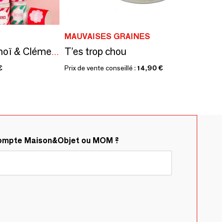
MAUVAISES GRAINES
T’es trop chou
Bougie parfumée Monoï & Clémentine
€
Prix de vente conseillé :
14,90 €
compte Maison&Objet ou MOM ?