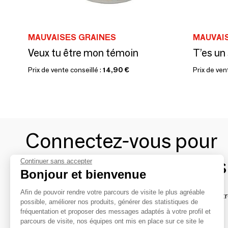
MAUVAISES GRAINES
MAUVAI
Veux tu être mon témoin
T’es un
Prix de vente conseillé :
14,90 €
Prix de ven
Connectez-vous pour
contacter les marques
Continuer sans accepter
Bonjour et bienvenue
Afin de pouvoir rendre votre parcours de visite le plus agréable
Afin de profiter au mieux de l'expérience MOM et de rentr
possible, améliorer nos produits, générer des statistiques de
avec vos marques préférées, créez-vous un compte.
fréquentation et proposer des messages adaptés à votre profil et
parcours de visite, nos équipes ont mis en place sur ce site le