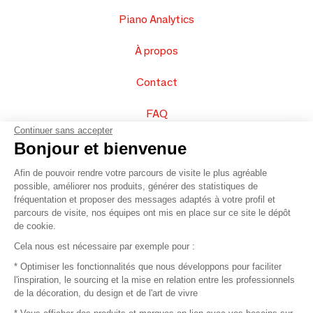
Piano Analytics
À propos
Contact
FAQ
Continuer sans accepter
Vendez vos produits
Bonjour et bienvenue
Afin de pouvoir rendre votre parcours de visite le plus agréable
Plan du site
possible, améliorer nos produits, générer des statistiques de
fréquentation et proposer des messages adaptés à votre profil et
parcours de visite, nos équipes ont mis en place sur ce site le dépôt
de cookie.
© 2016 –
Organisation SAFI
Cela nous est nécessaire par exemple pour :
* Optimiser les fonctionnalités que nous développons pour faciliter
Recrutement
l'inspiration, le sourcing et la mise en relation entre les professionnels
de la décoration, du design et de l'art de vivre
Presse