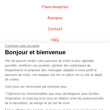
Piano Analytics
À propos
Contact
FAQ
Continuer sans accepter
Vendez vos produits
Bonjour et bienvenue
Afin de pouvoir rendre votre parcours de visite le plus agréable
Plan du site
possible, améliorer nos produits, générer des statistiques de
fréquentation et proposer des messages adaptés à votre profil et
parcours de visite, nos équipes ont mis en place sur ce site le dépôt
de cookie.
© 2016 –
Organisation SAFI
Cela nous est nécessaire par exemple pour :
* Optimiser les fonctionnalités que nous développons pour faciliter
Recrutement
l'inspiration, le sourcing et la mise en relation entre les professionnels
de la décoration, du design et de l'art de vivre
Presse