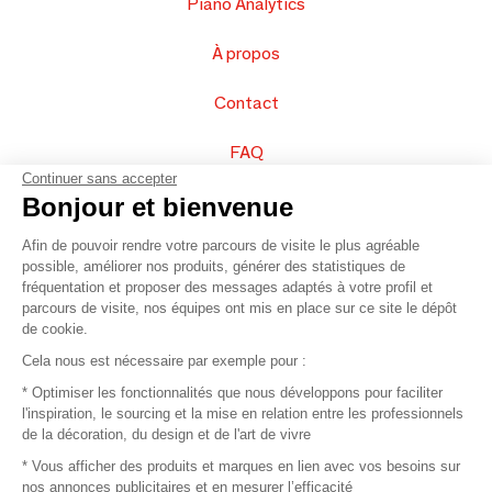
Piano Analytics
À propos
Contact
FAQ
Continuer sans accepter
Vendez vos produits
Bonjour et bienvenue
Afin de pouvoir rendre votre parcours de visite le plus agréable
Plan du site
possible, améliorer nos produits, générer des statistiques de
fréquentation et proposer des messages adaptés à votre profil et
parcours de visite, nos équipes ont mis en place sur ce site le dépôt
de cookie.
© 2016 –
Organisation SAFI
Cela nous est nécessaire par exemple pour :
* Optimiser les fonctionnalités que nous développons pour faciliter
Recrutement
l'inspiration, le sourcing et la mise en relation entre les professionnels
de la décoration, du design et de l'art de vivre
Presse
* Vous afficher des produits et marques en lien avec vos besoins sur
nos annonces publicitaires et en mesurer l’efficacité