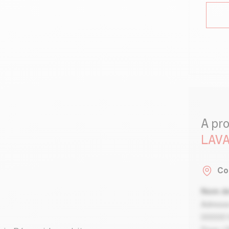
A pr
LAVA
Co
Nom de
Adresse
00000 V