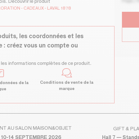
Pays / 
is. Découvrir le produit
CORATION
CADEAUX
LAVAL 1878
oduits, les coordonnées et les
e : créez vous un compte ou
 les informations complètes de ce produit.
Conditions de vente de la
données de la
marque
que
NT AU SALON MAISON&OBJET
GIFT & PL
Hall 7 — Stand
 10-14 SEPTEMBRE 2026