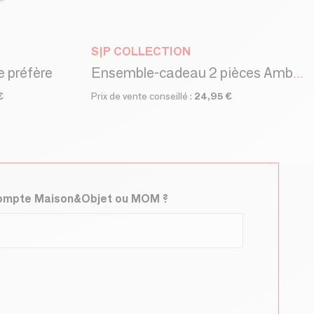
S|P COLLECTION
e préfère
Ensemble-cadeau 2 pièces Amber Gallery
€
Prix de vente conseillé :
24,95 €
compte Maison&Objet ou MOM ?