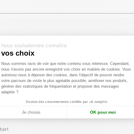
ment
pages.lead
Nous souhaiterions connaître
vos choix
Plateforme de Gestion du Consentemen
Nous sommes ravis de voir que notre contenu vous intéresse. Cependant,
nous n'avons pas encore enregistré vos choix en matière de cookies. Vous
Axeptio consent
autorisez-nous à déposer des cookies, dans l'objectif de pouvoir rendre
votre parcours de visite le plus agréable possible, améliorer nos produits,
générer des statistiques de fréquentation et proposer des messages
adaptés ?
Gestion des consentements certifiés par
Je choisis
OK pour moi
AVAL 1878
bjet