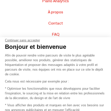
Piano Analytics
À propos
Contact
FAQ
Continuer sans accepter
Vendez vos produits
Bonjour et bienvenue
Afin de pouvoir rendre votre parcours de visite le plus agréable
Plan du site
possible, améliorer nos produits, générer des statistiques de
fréquentation et proposer des messages adaptés à votre profil et
parcours de visite, nos équipes ont mis en place sur ce site le dépôt
de cookie.
© 2016 –
Organisation SAFI
Cela nous est nécessaire par exemple pour :
* Optimiser les fonctionnalités que nous développons pour faciliter
Recrutement
l'inspiration, le sourcing et la mise en relation entre les professionnels
de la décoration, du design et de l'art de vivre
Presse
* Vous afficher des produits et marques en lien avec vos besoins sur
nos annonces publicitaires et en mesurer l’efficacité