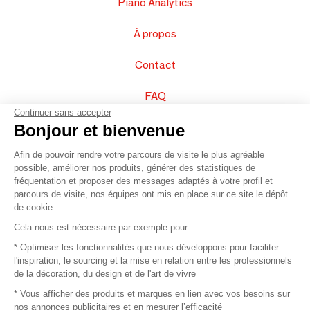
Piano Analytics
À propos
Contact
FAQ
Continuer sans accepter
Vendez vos produits
Bonjour et bienvenue
Afin de pouvoir rendre votre parcours de visite le plus agréable
Plan du site
possible, améliorer nos produits, générer des statistiques de
fréquentation et proposer des messages adaptés à votre profil et
parcours de visite, nos équipes ont mis en place sur ce site le dépôt
de cookie.
© 2016 –
Organisation SAFI
Cela nous est nécessaire par exemple pour :
* Optimiser les fonctionnalités que nous développons pour faciliter
Recrutement
l'inspiration, le sourcing et la mise en relation entre les professionnels
de la décoration, du design et de l'art de vivre
Presse
* Vous afficher des produits et marques en lien avec vos besoins sur
nos annonces publicitaires et en mesurer l’efficacité