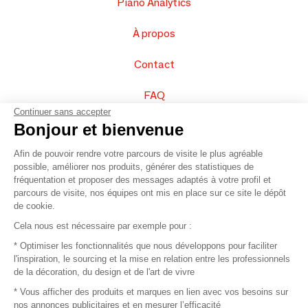
Piano Analytics
À propos
Contact
FAQ
Continuer sans accepter
Vendez vos produits
Bonjour et bienvenue
Afin de pouvoir rendre votre parcours de visite le plus agréable
Plan du site
possible, améliorer nos produits, générer des statistiques de
fréquentation et proposer des messages adaptés à votre profil et
parcours de visite, nos équipes ont mis en place sur ce site le dépôt
de cookie.
© 2016 –
Organisation SAFI
Cela nous est nécessaire par exemple pour :
* Optimiser les fonctionnalités que nous développons pour faciliter
Recrutement
l'inspiration, le sourcing et la mise en relation entre les professionnels
de la décoration, du design et de l'art de vivre
Presse
* Vous afficher des produits et marques en lien avec vos besoins sur
nos annonces publicitaires et en mesurer l’efficacité