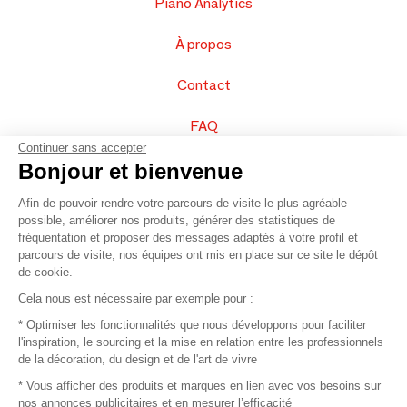
Piano Analytics
À propos
Contact
FAQ
Continuer sans accepter
Vendez vos produits
Bonjour et bienvenue
Afin de pouvoir rendre votre parcours de visite le plus agréable
Plan du site
possible, améliorer nos produits, générer des statistiques de
fréquentation et proposer des messages adaptés à votre profil et
parcours de visite, nos équipes ont mis en place sur ce site le dépôt
de cookie.
© 2016 –
Organisation SAFI
Cela nous est nécessaire par exemple pour :
* Optimiser les fonctionnalités que nous développons pour faciliter
Recrutement
l'inspiration, le sourcing et la mise en relation entre les professionnels
de la décoration, du design et de l'art de vivre
Presse
* Vous afficher des produits et marques en lien avec vos besoins sur
nos annonces publicitaires et en mesurer l’efficacité