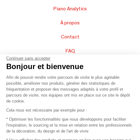
Piano Analytics
À propos
Contact
FAQ
Continuer sans accepter
Vendez vos produits
Bonjour et bienvenue
Afin de pouvoir rendre votre parcours de visite le plus agréable
Plan du site
possible, améliorer nos produits, générer des statistiques de
fréquentation et proposer des messages adaptés à votre profil et
parcours de visite, nos équipes ont mis en place sur ce site le dépôt
de cookie.
© 2016 –
Organisation SAFI
Cela nous est nécessaire par exemple pour :
* Optimiser les fonctionnalités que nous développons pour faciliter
Recrutement
l'inspiration, le sourcing et la mise en relation entre les professionnels
de la décoration, du design et de l'art de vivre
Presse