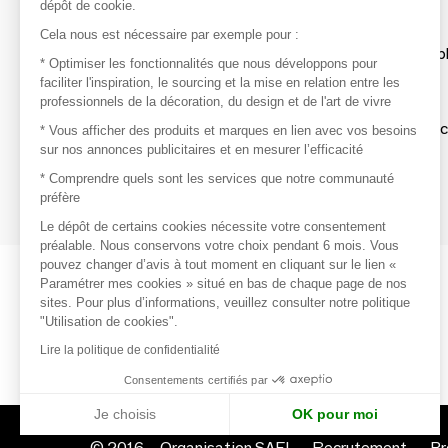
dépôt de cookie.
Découvrir
Cela nous est nécessaire par exemple pour :
Les produits de milliers de fournisseurs à exp
* Optimiser les fonctionnalités que nous développons pour
faciliter l'inspiration, le sourcing et la mise en relation entre les
professionnels de la décoration, du design et de l'art de vivre
S'inspirer
Inspiration et sélections de produits tendan
* Vous afficher des produits et marques en lien avec vos besoins
sur nos annonces publicitaires et en mesurer l’efficacité
Contacter
* Comprendre quels sont les services que notre communauté
préfère
Prises de contact rapides et simplifiées
Le dépôt de certains cookies nécessite votre consentement
préalable. Nous conservons votre choix pendant 6 mois. Vous
pouvez changer d’avis à tout moment en cliquant sur le lien «
Paramétrer mes cookies » situé en bas de chaque page de nos
sites. Pour plus d’informations, veuillez consulter notre politique
"Utilisation de cookies".
Lire la politique de confidentialité
Consentements certifiés par
Je choisis
OK pour moi
© 2016 –
Organisation SAFI
Recrutement
Pr
Axeptio consent
Plateforme de Gestion du Consentement : Personnalisez vo