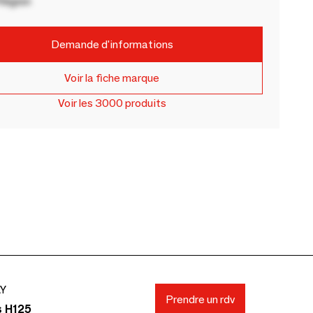
Région
Demande d'informations
Voir la fiche marque
Voir les 3000 produits
AY
Prendre un rdv
s H125