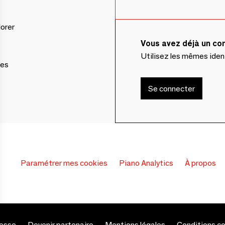
lorer
Vous avez déjà un c
Utilisez les mêmes ide
ces
Se connecter
Paramétrer mes cookies
Piano Analytics
À propos
esse
Devenir partenaire
Mentions légales
Conditions c
s Options