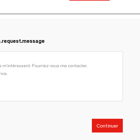
s.request.message
Continuer