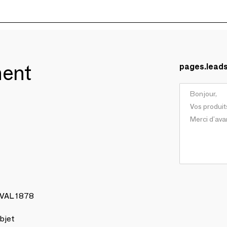
ment
pages.lead
AVAL 1878
bjet