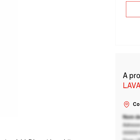
A pr
LAVA
Co
Nom de
Adresse
00000 V