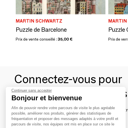
MARTIN SCHWARTZ
MARTIN
Puzzle de Barcelone
Puzzle 
Prix de vente conseillé :
35,00 €
Prix de ven
Connectez-vous pour
contacter les marques
Continuer sans accepter
Bonjour et bienvenue
Afin de pouvoir rendre votre parcours de visite le plus agréable
Afin de profiter au mieux de l'expérience MOM et de rentr
possible, améliorer nos produits, générer des statistiques de
avec vos marques préférées, créez-vous un compte.
fréquentation et proposer des messages adaptés à votre profil et
parcours de visite, nos équipes ont mis en place sur ce site le