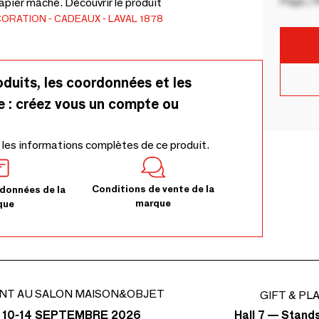
Pays / 
apier mâché. Découvrir le produit
CORATION
CADEAUX
LAVAL 1878
oduits, les coordonnées et les
e : créez vous un compte ou
 les informations complètes de ce produit.
Conditions de vente de la
données de la
marque
que
NT AU SALON MAISON&OBJET
GIFT & PL
Hall 7 — Stand
 10-14 SEPTEMBRE 2026