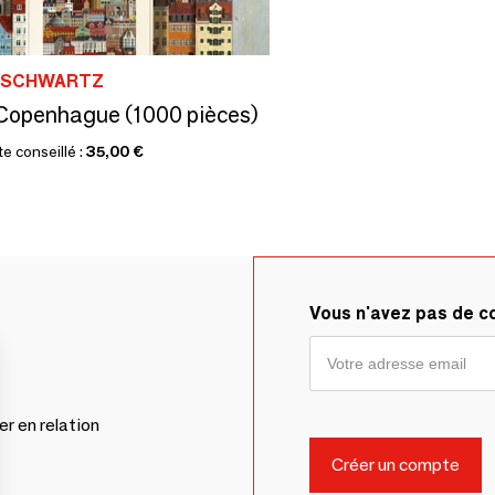
 SCHWARTZ
Copenhague (1000 pièces)
te conseillé :
35,00 €
Vous n'avez pas de 
er en relation