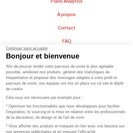
Piano Analytics
À propos
Contact
FAQ
Continuer sans accepter
Vendez vos produits
Bonjour et bienvenue
Afin de pouvoir rendre votre parcours de visite le plus agréable
Plan du site
possible, améliorer nos produits, générer des statistiques de
fréquentation et proposer des messages adaptés à votre profil et
parcours de visite, nos équipes ont mis en place sur ce site le dépôt
de cookie.
© 2016 –
Organisation SAFI
Cela nous est nécessaire par exemple pour :
* Optimiser les fonctionnalités que nous développons pour faciliter
Recrutement
l'inspiration, le sourcing et la mise en relation entre les professionnels
de la décoration, du design et de l'art de vivre
Presse
* Vous afficher des produits et marques en lien avec vos besoins sur
nos annonces publicitaires et en mesurer l’efficacité