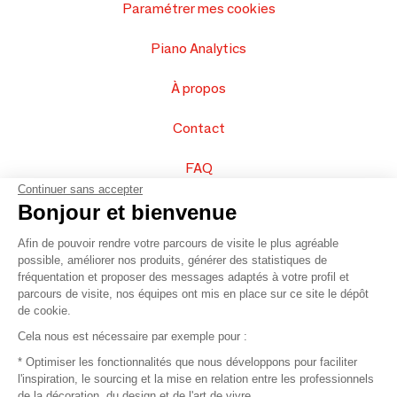
Paramétrer mes cookies
Piano Analytics
À propos
Contact
FAQ
Continuer sans accepter
Vendez vos produits
Bonjour et bienvenue
Afin de pouvoir rendre votre parcours de visite le plus agréable
Plan du site
possible, améliorer nos produits, générer des statistiques de
fréquentation et proposer des messages adaptés à votre profil et
parcours de visite, nos équipes ont mis en place sur ce site le dépôt
de cookie.
© 2016 –
Organisation SAFI
Cela nous est nécessaire par exemple pour :
* Optimiser les fonctionnalités que nous développons pour faciliter
Recrutement
l'inspiration, le sourcing et la mise en relation entre les professionnels
de la décoration, du design et de l'art de vivre