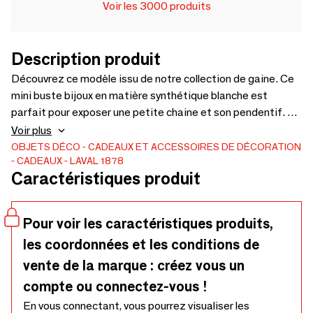
Voir les 3000 produits
Description produit
Découvrez ce modèle issu de notre collection de gaine. Ce
mini buste bijoux en matière synthétique blanche est
parfait pour exposer une petite chaine et son pendentif. Un
élastique à l'arrière de ce présentoir permet de fixer le
Voir plus
collier. Découvrir le produit
OBJETS DÉCO
CADEAUX ET ACCESSOIRES DE DÉCORATION
CADEAUX
LAVAL 1878
Caractéristiques produit
Pour voir les caractéristiques produits,
les coordonnées et les conditions de
vente de la marque : créez vous un
compte ou connectez-vous !
En vous connectant, vous pourrez visualiser les