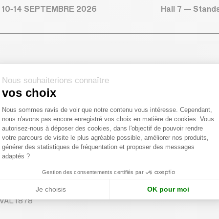
Hall 7 — Stand
 10-14 SEPTEMBRE 2026
ment
pages.lead
Nous souhaiterions connaître
vos choix
Plateforme de Gestion du Consentemen
Nous sommes ravis de voir que notre contenu vous intéresse. Cependant,
nous n'avons pas encore enregistré vos choix en matière de cookies. Vous
Axeptio consent
autorisez-nous à déposer des cookies, dans l'objectif de pouvoir rendre
votre parcours de visite le plus agréable possible, améliorer nos produits,
générer des statistiques de fréquentation et proposer des messages
adaptés ?
Gestion des consentements certifiés par
Je choisis
OK pour moi
AVAL 1878