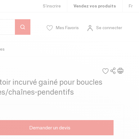
S’inscrire
Vendez vos produits
Fr
Mes Favoris
Se connecter
es
oir incurvé gainé pour boucles
les/chaînes-pendentifs
Demander un devis