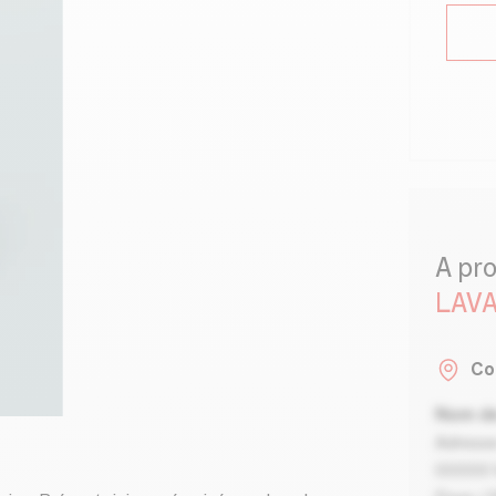
A pr
LAVA
Co
Nom de
Adresse
00000 V