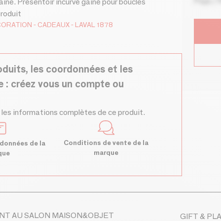
Pays / 
aine. Présentoir incurvé gainé pour boucles
produit
CORATION
CADEAUX
LAVAL 1878
oduits, les coordonnées et les
e : créez vous un compte ou
 les informations complètes de ce produit.
Conditions de vente de la
données de la
marque
que
NT AU SALON MAISON&OBJET
GIFT & PL