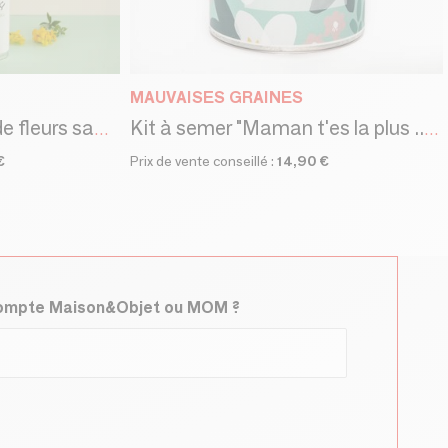
MAUVAISES GRAINES
Kit à semer "Graines de fleurs sauvages" Fabriqué en France
Kit à semer "Maman t'es la plus ...." Fabriqué en France
€
Prix de vente conseillé :
14,90 €
compte Maison&Objet ou MOM ?