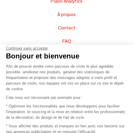
Piano Analytics
À propos
Contact
FAQ
Continuer sans accepter
Vendez vos produits
Bonjour et bienvenue
Afin de pouvoir rendre votre parcours de visite le plus agréable
Plan du site
possible, améliorer nos produits, générer des statistiques de
fréquentation et proposer des messages adaptés à votre profil et
parcours de visite, nos équipes ont mis en place sur ce site le dépôt
de cookie.
© 2016 –
Organisation SAFI
Cela nous est nécessaire par exemple pour :
* Optimiser les fonctionnalités que nous développons pour faciliter
Recrutement
l'inspiration, le sourcing et la mise en relation entre les professionnels
de la décoration, du design et de l'art de vivre
Presse
* Vous afficher des produits et marques en lien avec vos besoins sur
nos annonces publicitaires et en mesurer l’efficacité