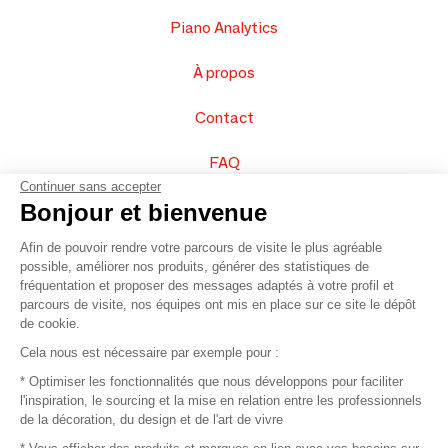
Piano Analytics
À propos
Contact
FAQ
Continuer sans accepter
Vendez vos produits
Bonjour et bienvenue
Afin de pouvoir rendre votre parcours de visite le plus agréable
Plan du site
possible, améliorer nos produits, générer des statistiques de
fréquentation et proposer des messages adaptés à votre profil et
parcours de visite, nos équipes ont mis en place sur ce site le dépôt
de cookie.
© 2016 –
Organisation SAFI
Cela nous est nécessaire par exemple pour :
* Optimiser les fonctionnalités que nous développons pour faciliter
Recrutement
l'inspiration, le sourcing et la mise en relation entre les professionnels
de la décoration, du design et de l'art de vivre
Presse