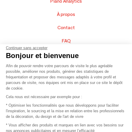
Piano Analytics
À propos
Contact
FAQ
Continuer sans accepter
Vendez vos produits
Bonjour et bienvenue
Afin de pouvoir rendre votre parcours de visite le plus agréable
Plan du site
possible, améliorer nos produits, générer des statistiques de
fréquentation et proposer des messages adaptés à votre profil et
parcours de visite, nos équipes ont mis en place sur ce site le dépôt
de cookie.
© 2016 –
Organisation SAFI
Cela nous est nécessaire par exemple pour :
* Optimiser les fonctionnalités que nous développons pour faciliter
Recrutement
l'inspiration, le sourcing et la mise en relation entre les professionnels
de la décoration, du design et de l'art de vivre
Presse
* Vous afficher des produits et marques en lien avec vos besoins sur
nos annonces publicitaires et en mesurer l’efficacité