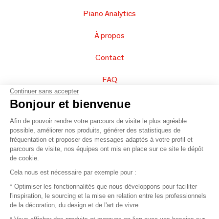
Piano Analytics
À propos
Contact
FAQ
Continuer sans accepter
Vendez vos produits
Bonjour et bienvenue
Afin de pouvoir rendre votre parcours de visite le plus agréable
Plan du site
possible, améliorer nos produits, générer des statistiques de
fréquentation et proposer des messages adaptés à votre profil et
parcours de visite, nos équipes ont mis en place sur ce site le dépôt
de cookie.
© 2016 –
Organisation SAFI
Cela nous est nécessaire par exemple pour :
* Optimiser les fonctionnalités que nous développons pour faciliter
Recrutement
l'inspiration, le sourcing et la mise en relation entre les professionnels
de la décoration, du design et de l'art de vivre
Presse