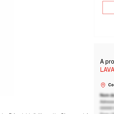
A pr
LAVA
Co
Nom de
Adresse
00000 V