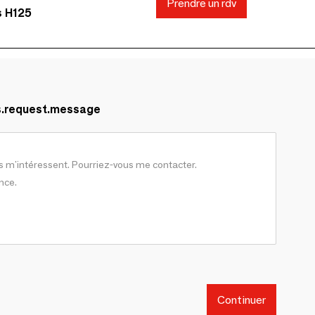
Prendre un rdv
s H125
s.request.message
Continuer