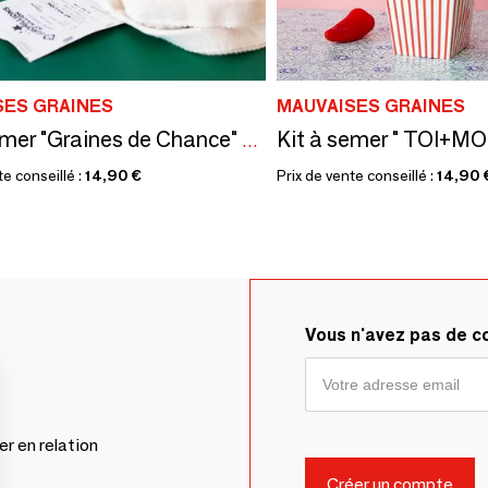
SES GRAINES
MAUVAISES GRAINES
Kit à semer " TOI+MO
Kit à semer "Graines de Chance" Fabriqué en France
te conseillé :
14,90 €
Prix de vente conseillé :
14,90 
Vous n'avez pas de 
er en relation