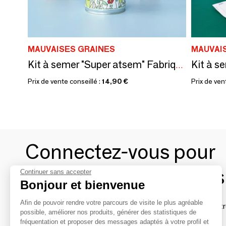
MAUVAISES GRAINES
MAUVAI
Kit à semer "Super atsem" Fabriqué en France
Prix de vente conseillé :
14,90 €
Prix de ven
Connectez-vous pour
contacter les marques
Continuer sans accepter
Bonjour et bienvenue
Afin de pouvoir rendre votre parcours de visite le plus agréable
Afin de profiter au mieux de l'expérience MOM et de rentr
possible, améliorer nos produits, générer des statistiques de
avec vos marques préférées, créez-vous un compte.
fréquentation et proposer des messages adaptés à votre profil et