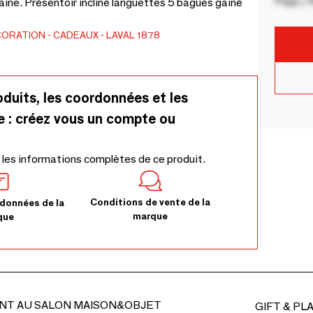
Pays / 
aine. Présentoir incliné languettes 5 bagues gainé
CORATION
CADEAUX
LAVAL 1878
oduits, les coordonnées et les
e : créez vous un compte ou
 les informations complètes de ce produit.
Conditions de vente de la
données de la
marque
que
NT AU SALON MAISON&OBJET
GIFT & PL