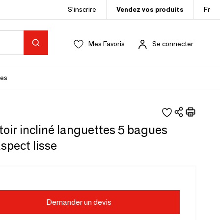
S’inscrire
Vendez vos produits
Fr
Mes Favoris
Se connecter
es
oir incliné languettes 5 bagues
spect lisse
Demander un devis