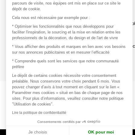
parcours de visite, nos équipes ont mis en place sur ce site le
dépôt de cookie.
Découvrir
Cela nous est nécessaire par exemple pour :
Les produits de milliers de fournisseurs à exp
* Optimiser les fonctionnalités que nous développons pour
faciliter l'inspiration, le sourcing et la mise en relation entre les
professionnels de la décoration, du design et de l'art de vivre
S'inspirer
Inspiration et sélections de produits tendan
* Vous afficher des produits et marques en lien avec vos besoins
sur nos annonces publicitaires et en mesurer l’efficacité
Contacter
* Comprendre quels sont les services que notre communauté
préfère
Prises de contact rapides et simplifiées
Le dépôt de certains cookies nécessite votre consentement
préalable. Nous conservons votre choix pendant 6 mois. Vous
pouvez changer d’avis à tout moment en cliquant sur le lien «
Paramétrer mes cookies » situé en bas de chaque page de nos
sites. Pour plus d’informations, veuillez consulter notre politique
"Utilisation de cookies".
Lire la politique de confidentialité
Consentements certifiés par
Je choisis
OK pour moi