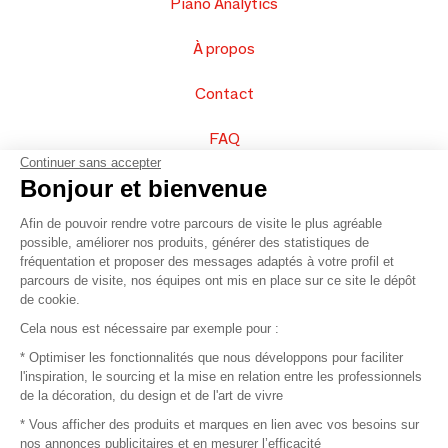
Piano Analytics
À propos
Contact
FAQ
Continuer sans accepter
Vendez vos produits
Bonjour et bienvenue
Afin de pouvoir rendre votre parcours de visite le plus agréable
Plan du site
possible, améliorer nos produits, générer des statistiques de
fréquentation et proposer des messages adaptés à votre profil et
parcours de visite, nos équipes ont mis en place sur ce site le dépôt
de cookie.
© 2016 –
Organisation SAFI
Cela nous est nécessaire par exemple pour :
* Optimiser les fonctionnalités que nous développons pour faciliter
Recrutement
l'inspiration, le sourcing et la mise en relation entre les professionnels
de la décoration, du design et de l'art de vivre
Presse
* Vous afficher des produits et marques en lien avec vos besoins sur
nos annonces publicitaires et en mesurer l’efficacité