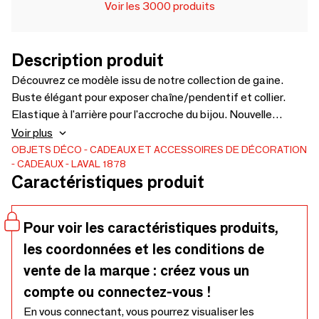
Voir les 3000 produits
Description produit
Découvrez ce modèle issu de notre collection de gaine.
Buste élégant pour exposer chaîne/pendentif et collier.
Elastique à l'arrière pour l'accroche du bijou. Nouvelle
collection de présentoirs colliers en gainé suédine grise. La
Voir plus
sté Laval vous accompagne dans le choix de vos
OBJETS DÉCO
CADEAUX ET ACCESSOIRES DE DÉCORATION
CADEAUX
LAVAL 1878
présentoirs, n'hésitez pas à contacter une assistante de
Caractéristiques produit
vente laval-europe. Découvrir le produit
Pour voir les caractéristiques produits,
les coordonnées et les conditions de
vente de la marque : créez vous un
compte ou connectez-vous !
En vous connectant, vous pourrez visualiser les