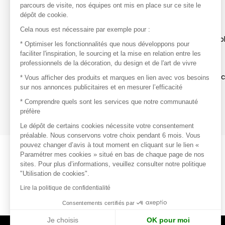
parcours de visite, nos équipes ont mis en place sur ce site le
dépôt de cookie.
Découvrir
Cela nous est nécessaire par exemple pour :
Les produits de milliers de fournisseurs à exp
* Optimiser les fonctionnalités que nous développons pour
faciliter l'inspiration, le sourcing et la mise en relation entre les
professionnels de la décoration, du design et de l'art de vivre
S'inspirer
Inspiration et sélections de produits tendan
* Vous afficher des produits et marques en lien avec vos besoins
sur nos annonces publicitaires et en mesurer l’efficacité
Contacter
* Comprendre quels sont les services que notre communauté
préfère
Prises de contact rapides et simplifiées
Le dépôt de certains cookies nécessite votre consentement
préalable. Nous conservons votre choix pendant 6 mois. Vous
pouvez changer d’avis à tout moment en cliquant sur le lien «
Paramétrer mes cookies » situé en bas de chaque page de nos
sites. Pour plus d’informations, veuillez consulter notre politique
"Utilisation de cookies".
Lire la politique de confidentialité
Consentements certifiés par
Je choisis
OK pour moi