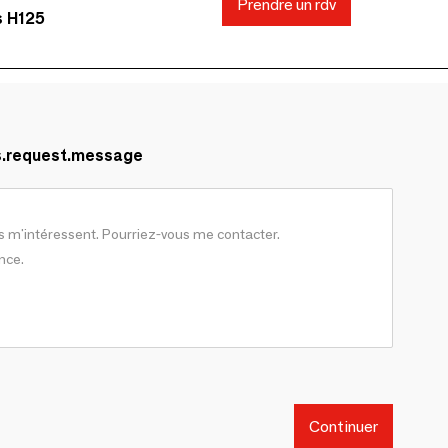
Prendre un rdv
s H125
s.request.message
Continuer