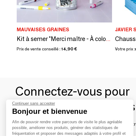
MAUVAISES GRAINES
JAVIER 
Chausse
Kit à semer "Merci maître - À colorier" Fabriqué en France
Prix de vente conseillé :
14,90 €
Votre prix :
Connectez-vous pour
contacter les marques
Continuer sans accepter
Bonjour et bienvenue
Afin de pouvoir rendre votre parcours de visite le plus agréable
Afin de profiter au mieux de l'expérience MOM et de rentr
possible, améliorer nos produits, générer des statistiques de
avec vos marques préférées, créez-vous un compte.
fréquentation et proposer des messages adaptés à votre profil et