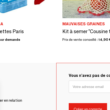
SA
MAUVAISES GRAINES
ttes Paris
Kit à semer "Cousine t
sur demande
Prix de vente conseillé :
14,90 
Vous n'avez pas de 
er en relation