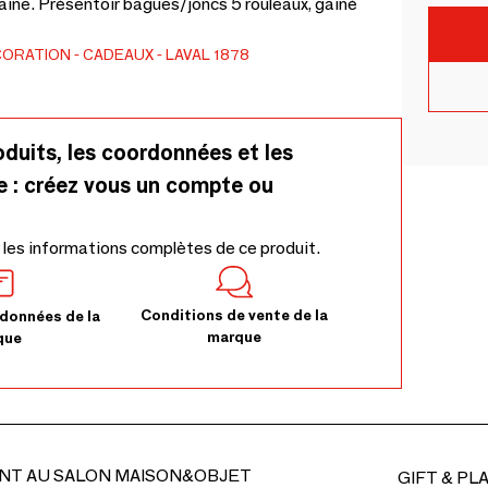
aine. Présentoir bagues/joncs 5 rouleaux, gainé
t
CORATION
CADEAUX
LAVAL 1878
oduits, les coordonnées et les
e : créez vous un compte ou
 les informations complètes de ce produit.
Conditions de vente de la
données de la
marque
que
NT AU SALON MAISON&OBJET
GIFT & PL