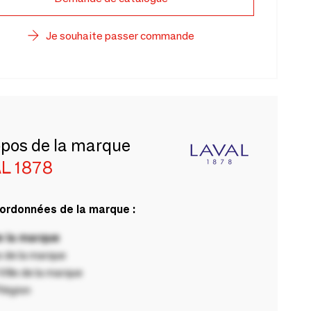
Je souhaite passer commande
opos de la marque
L 1878
ordonnées de la marque :
 la marque
 de la marque
ille de la marque
Région