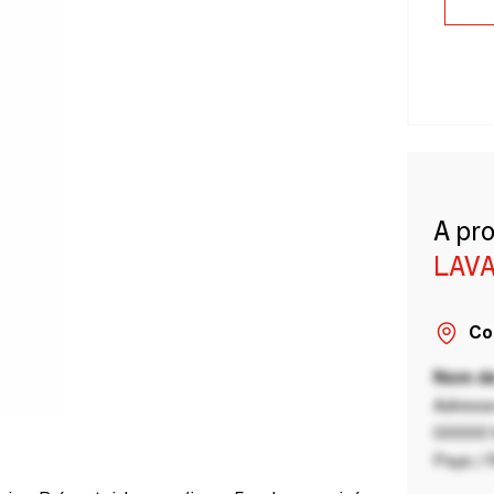
A pr
LAVA
Co
Nom de
Adresse
00000 V
Pays / 