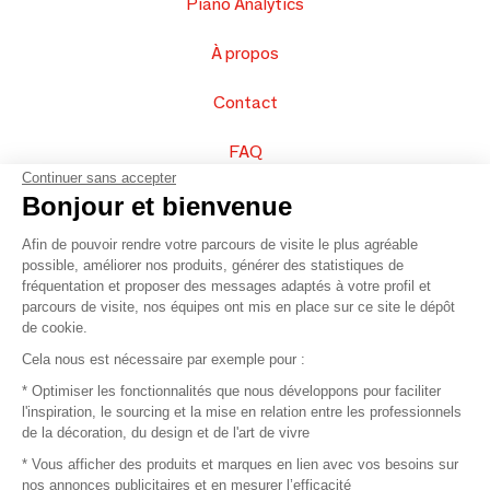
Piano Analytics
À propos
Contact
FAQ
Continuer sans accepter
Vendez vos produits
Bonjour et bienvenue
Afin de pouvoir rendre votre parcours de visite le plus agréable
Plan du site
possible, améliorer nos produits, générer des statistiques de
fréquentation et proposer des messages adaptés à votre profil et
parcours de visite, nos équipes ont mis en place sur ce site le dépôt
de cookie.
© 2016 –
Organisation SAFI
Cela nous est nécessaire par exemple pour :
* Optimiser les fonctionnalités que nous développons pour faciliter
Recrutement
l'inspiration, le sourcing et la mise en relation entre les professionnels
de la décoration, du design et de l'art de vivre
Presse
* Vous afficher des produits et marques en lien avec vos besoins sur
nos annonces publicitaires et en mesurer l’efficacité