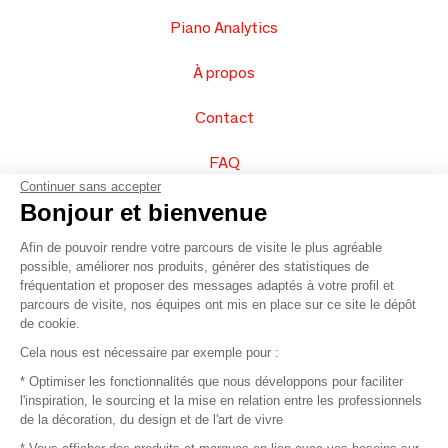
Piano Analytics
À propos
Contact
FAQ
Continuer sans accepter
Vendez vos produits
Bonjour et bienvenue
Afin de pouvoir rendre votre parcours de visite le plus agréable
Plan du site
possible, améliorer nos produits, générer des statistiques de
fréquentation et proposer des messages adaptés à votre profil et
parcours de visite, nos équipes ont mis en place sur ce site le dépôt
de cookie.
© 2016 –
Organisation SAFI
Cela nous est nécessaire par exemple pour :
* Optimiser les fonctionnalités que nous développons pour faciliter
Recrutement
l'inspiration, le sourcing et la mise en relation entre les professionnels
de la décoration, du design et de l'art de vivre
Presse