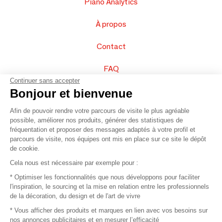
Piano Analytics
À propos
Contact
FAQ
Continuer sans accepter
Vendez vos produits
Bonjour et bienvenue
Afin de pouvoir rendre votre parcours de visite le plus agréable
Plan du site
possible, améliorer nos produits, générer des statistiques de
fréquentation et proposer des messages adaptés à votre profil et
parcours de visite, nos équipes ont mis en place sur ce site le dépôt
de cookie.
© 2016 –
Organisation SAFI
Cela nous est nécessaire par exemple pour :
* Optimiser les fonctionnalités que nous développons pour faciliter
Recrutement
l'inspiration, le sourcing et la mise en relation entre les professionnels
de la décoration, du design et de l'art de vivre
Presse
* Vous afficher des produits et marques en lien avec vos besoins sur
nos annonces publicitaires et en mesurer l’efficacité