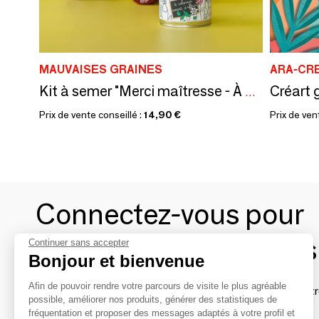
MAUVAISES GRAINES
ARA-CR
Créart g
Kit à semer "Merci maîtresse - À colorier" Fabriqué en France
Prix de vente conseillé :
14,90 €
Prix de ven
Connectez-vous pour
contacter les marques
Continuer sans accepter
Bonjour et bienvenue
Afin de pouvoir rendre votre parcours de visite le plus agréable
Afin de profiter au mieux de l'expérience MOM et de rentr
possible, améliorer nos produits, générer des statistiques de
avec vos marques préférées, créez-vous un compte.
fréquentation et proposer des messages adaptés à votre profil et