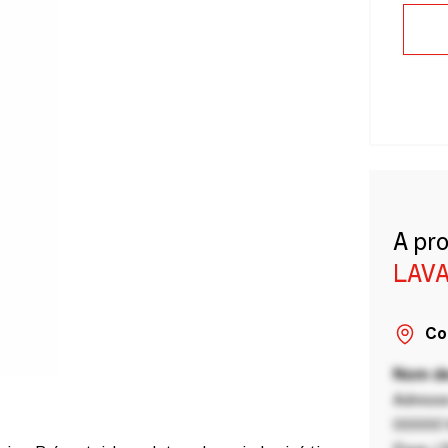
A pr
LAVA
Co
Nom de
Adresse
00000 V