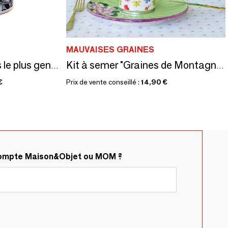
MAUVAISES GRAINES
Kit à semer "Papa t'es le plus gentil" Fabriqué en France
Kit à semer "Graines de Montagnes" Fabriqué en France
€
Prix de vente conseillé :
14,90 €
compte Maison&Objet ou MOM ?