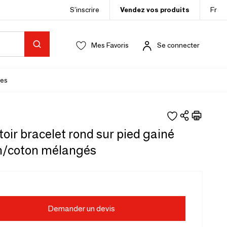
S’inscrire
Vendez vos produits
Fr
Mes Favoris
Se connecter
es
oir bracelet rond sur pied gainé
in/coton mélangés
Demander un devis