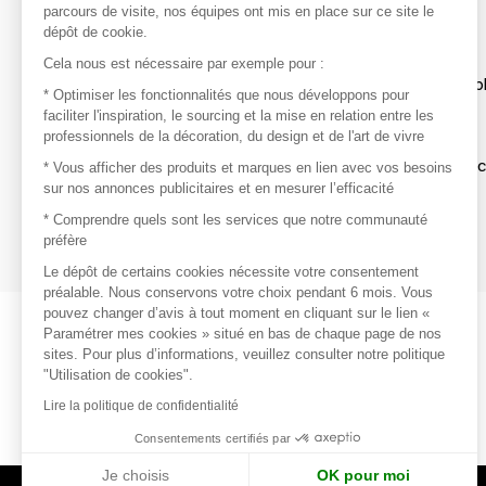
parcours de visite, nos équipes ont mis en place sur ce site le
dépôt de cookie.
Découvrir
Cela nous est nécessaire par exemple pour :
Les produits de milliers de fournisseurs à exp
* Optimiser les fonctionnalités que nous développons pour
faciliter l'inspiration, le sourcing et la mise en relation entre les
professionnels de la décoration, du design et de l'art de vivre
S'inspirer
Inspiration et sélections de produits tendan
* Vous afficher des produits et marques en lien avec vos besoins
sur nos annonces publicitaires et en mesurer l’efficacité
Contacter
* Comprendre quels sont les services que notre communauté
préfère
Prises de contact rapides et simplifiées
Le dépôt de certains cookies nécessite votre consentement
préalable. Nous conservons votre choix pendant 6 mois. Vous
pouvez changer d’avis à tout moment en cliquant sur le lien «
Paramétrer mes cookies » situé en bas de chaque page de nos
sites. Pour plus d’informations, veuillez consulter notre politique
"Utilisation de cookies".
Lire la politique de confidentialité
Consentements certifiés par
Je choisis
OK pour moi