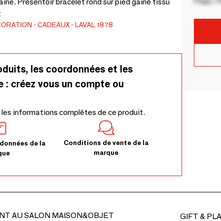
Pays / 
ine. Présentoir bracelet rond sur pied gainé tissu
t
CORATION
CADEAUX
LAVAL 1878
oduits, les coordonnées et les
e : créez vous un compte ou
 les informations complètes de ce produit.
Conditions de vente de la
données de la
marque
que
NT AU SALON MAISON&OBJET
GIFT & PL