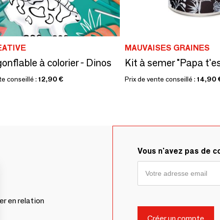
EATIVE
MAUVAISES GRAINES
onflable à colorier - Dinos
te conseillé :
12,90 €
Prix de vente conseillé :
14,90 
Vous n'avez pas de 
er en relation