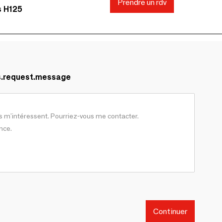
Prendre un rdv
s H125
s.request.message
Continuer