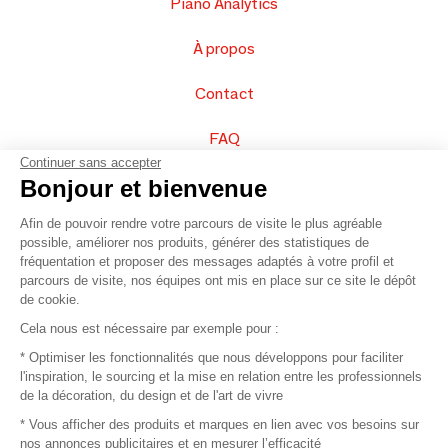
Piano Analytics
À propos
Contact
FAQ
Continuer sans accepter
Vendez vos produits
Bonjour et bienvenue
Afin de pouvoir rendre votre parcours de visite le plus agréable
Plan du site
possible, améliorer nos produits, générer des statistiques de
fréquentation et proposer des messages adaptés à votre profil et
parcours de visite, nos équipes ont mis en place sur ce site le dépôt
de cookie.
© 2016 –
Organisation SAFI
Cela nous est nécessaire par exemple pour :
* Optimiser les fonctionnalités que nous développons pour faciliter
Recrutement
l'inspiration, le sourcing et la mise en relation entre les professionnels
de la décoration, du design et de l'art de vivre
Presse
* Vous afficher des produits et marques en lien avec vos besoins sur
nos annonces publicitaires et en mesurer l’efficacité