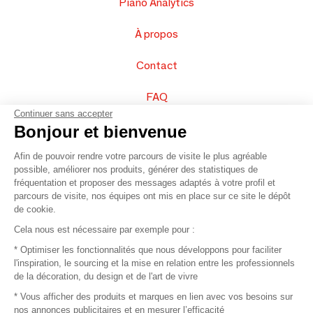
Piano Analytics
À propos
Contact
FAQ
Continuer sans accepter
Vendez vos produits
Bonjour et bienvenue
Afin de pouvoir rendre votre parcours de visite le plus agréable
Plan du site
possible, améliorer nos produits, générer des statistiques de
fréquentation et proposer des messages adaptés à votre profil et
parcours de visite, nos équipes ont mis en place sur ce site le dépôt
de cookie.
© 2016 –
Organisation SAFI
Cela nous est nécessaire par exemple pour :
* Optimiser les fonctionnalités que nous développons pour faciliter
Recrutement
l'inspiration, le sourcing et la mise en relation entre les professionnels
de la décoration, du design et de l'art de vivre
Presse
* Vous afficher des produits et marques en lien avec vos besoins sur
nos annonces publicitaires et en mesurer l’efficacité