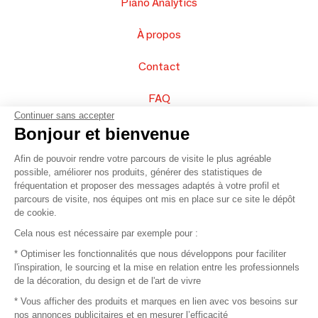
Piano Analytics
À propos
Contact
FAQ
Continuer sans accepter
Vendez vos produits
Bonjour et bienvenue
Afin de pouvoir rendre votre parcours de visite le plus agréable
Plan du site
possible, améliorer nos produits, générer des statistiques de
fréquentation et proposer des messages adaptés à votre profil et
parcours de visite, nos équipes ont mis en place sur ce site le dépôt
de cookie.
© 2016 –
Organisation SAFI
Cela nous est nécessaire par exemple pour :
* Optimiser les fonctionnalités que nous développons pour faciliter
Recrutement
l'inspiration, le sourcing et la mise en relation entre les professionnels
de la décoration, du design et de l'art de vivre
Presse
* Vous afficher des produits et marques en lien avec vos besoins sur
nos annonces publicitaires et en mesurer l’efficacité