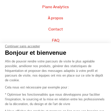
Piano Analytics
À propos
Contact
FAQ
Continuer sans accepter
Vendez vos produits
Bonjour et bienvenue
Afin de pouvoir rendre votre parcours de visite le plus agréable
Plan du site
possible, améliorer nos produits, générer des statistiques de
fréquentation et proposer des messages adaptés à votre profil et
parcours de visite, nos équipes ont mis en place sur ce site le dépôt
de cookie.
© 2016 –
Organisation SAFI
Cela nous est nécessaire par exemple pour :
* Optimiser les fonctionnalités que nous développons pour faciliter
Recrutement
l'inspiration, le sourcing et la mise en relation entre les professionnels
de la décoration, du design et de l'art de vivre
Presse