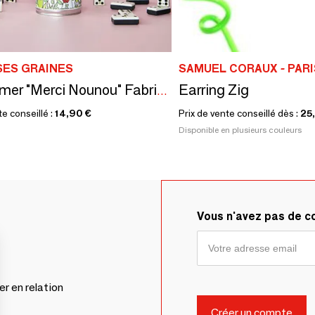
SES GRAINES
SAMUEL CORAUX - PARI
Earring Zig
Kit à semer "Merci Nounou" Fabriqué en France
te conseillé :
14,90 €
Prix de vente conseillé dès :
25
Disponible en plusieurs couleurs
Vous n'avez pas de 
er en relation