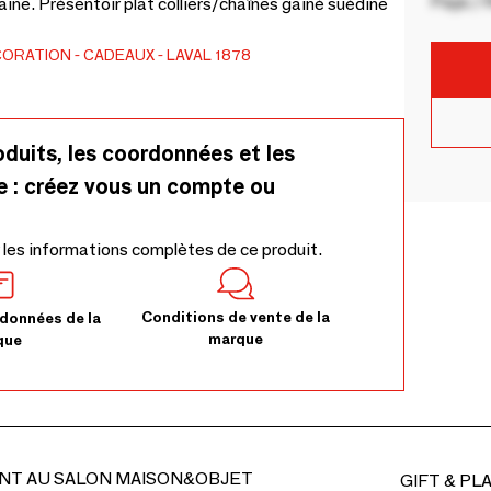
Pays / 
ine. Présentoir plat colliers/chaînes gainé suédine
CORATION
CADEAUX
LAVAL 1878
oduits, les coordonnées et les
e : créez vous un compte ou
 les informations complètes de ce produit.
Conditions de vente de la
données de la
marque
que
NT AU SALON MAISON&OBJET
GIFT & PL