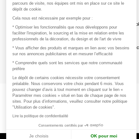
parcours de visite, nos équipes ont mis en place sur ce site le
dépôt de cookie.
Découvrir
Cela nous est nécessaire par exemple pour :
Les produits de milliers de fournisseurs à exp
* Optimiser les fonctionnalités que nous développons pour
faciliter l'inspiration, le sourcing et la mise en relation entre les
professionnels de la décoration, du design et de l'art de vivre
S'inspirer
Inspiration et sélections de produits tendan
* Vous afficher des produits et marques en lien avec vos besoins
sur nos annonces publicitaires et en mesurer l’efficacité
Contacter
* Comprendre quels sont les services que notre communauté
préfère
Prises de contact rapides et simplifiées
Le dépôt de certains cookies nécessite votre consentement
préalable. Nous conservons votre choix pendant 6 mois. Vous
pouvez changer d’avis à tout moment en cliquant sur le lien «
Paramétrer mes cookies » situé en bas de chaque page de nos
sites. Pour plus d’informations, veuillez consulter notre politique
"Utilisation de cookies".
Lire la politique de confidentialité
Consentements certifiés par
Je choisis
OK pour moi