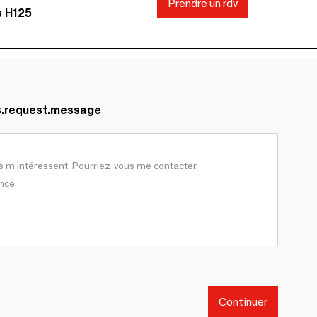
Prendre un rdv
s H125
s.request.message
Continuer