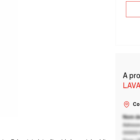
A pr
LAVA
Co
Nom de
Adresse
00000 V