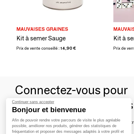
MAUVAISES GRAINES
MAUVAI
Kit à semer Sauge
Prix de vente conseillé :
14,90 €
Prix de ven
Connectez-vous pour
contacter les marques
Continuer sans accepter
Bonjour et bienvenue
Afin de pouvoir rendre votre parcours de visite le plus agréable
Afin de profiter au mieux de l'expérience MOM et de rentr
possible, améliorer nos produits, générer des statistiques de
avec vos marques préférées, créez-vous un compte.
fréquentation et proposer des messages adaptés à votre profil et