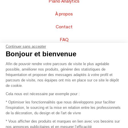
Piano Analytics
À propos
Contact
FAQ
Continuer sans accepter
Vendez vos produits
Bonjour et bienvenue
Afin de pouvoir rendre votre parcours de visite le plus agréable
Plan du site
possible, améliorer nos produits, générer des statistiques de
fréquentation et proposer des messages adaptés à votre profil et
parcours de visite, nos équipes ont mis en place sur ce site le dépôt
de cookie.
© 2016 –
Organisation SAFI
Cela nous est nécessaire par exemple pour :
* Optimiser les fonctionnalités que nous développons pour faciliter
Recrutement
l'inspiration, le sourcing et la mise en relation entre les professionnels
de la décoration, du design et de l'art de vivre
Presse
* Vous afficher des produits et marques en lien avec vos besoins sur
nos annonces publicitaires et en mesurer l’efficacité