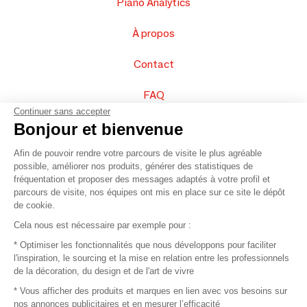
Piano Analytics
À propos
Contact
FAQ
Continuer sans accepter
Vendez vos produits
Bonjour et bienvenue
Afin de pouvoir rendre votre parcours de visite le plus agréable
Plan du site
possible, améliorer nos produits, générer des statistiques de
fréquentation et proposer des messages adaptés à votre profil et
parcours de visite, nos équipes ont mis en place sur ce site le dépôt
de cookie.
© 2016 –
Organisation SAFI
Cela nous est nécessaire par exemple pour :
* Optimiser les fonctionnalités que nous développons pour faciliter
Recrutement
l'inspiration, le sourcing et la mise en relation entre les professionnels
de la décoration, du design et de l'art de vivre
Presse
* Vous afficher des produits et marques en lien avec vos besoins sur
nos annonces publicitaires et en mesurer l’efficacité