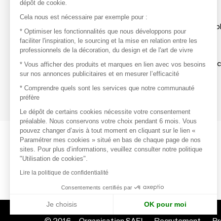
dépôt de cookie.
Découvrir
Cela nous est nécessaire par exemple pour :
Les produits de milliers de fournisseurs à exp
* Optimiser les fonctionnalités que nous développons pour
faciliter l'inspiration, le sourcing et la mise en relation entre les
professionnels de la décoration, du design et de l'art de vivre
S'inspirer
Inspiration et sélections de produits tendan
* Vous afficher des produits et marques en lien avec vos besoins
sur nos annonces publicitaires et en mesurer l’efficacité
Contacter
* Comprendre quels sont les services que notre communauté
préfère
Prises de contact rapides et simplifiées
Le dépôt de certains cookies nécessite votre consentement
préalable. Nous conservons votre choix pendant 6 mois. Vous
pouvez changer d’avis à tout moment en cliquant sur le lien «
Paramétrer mes cookies » situé en bas de chaque page de nos
sites. Pour plus d’informations, veuillez consulter notre politique
"Utilisation de cookies".
Lire la politique de confidentialité
Consentements certifiés par
Je choisis
OK pour moi
© 2016 –
Organisation SAFI
Recrutement
Pr
Axeptio consent
Plateforme de Gestion du Consentement : Personnalisez vo