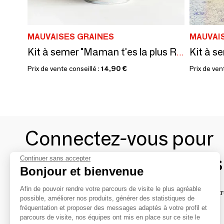
MAUVAISES GRAINES
MAUVAI
Kit à semer "Maman t'es la plus Rigolote" Fabriqué en France
Prix de vente conseillé :
14,90 €
Prix de ven
Connectez-vous pour
contacter les marques
Continuer sans accepter
Bonjour et bienvenue
Afin de pouvoir rendre votre parcours de visite le plus agréable
Afin de profiter au mieux de l'expérience MOM et de rentr
possible, améliorer nos produits, générer des statistiques de
avec vos marques préférées, créez-vous un compte.
fréquentation et proposer des messages adaptés à votre profil et
parcours de visite, nos équipes ont mis en place sur ce site le