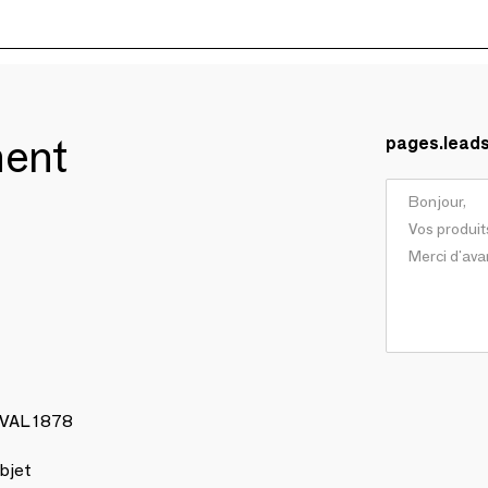
ment
pages.lead
AVAL 1878
bjet