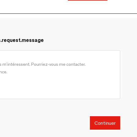
s.request.message
Continuer