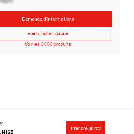
Région
Demande d'informations
Voir la fiche marque
Voir les 3000 produits
AY
Prendre un rdv
s H125