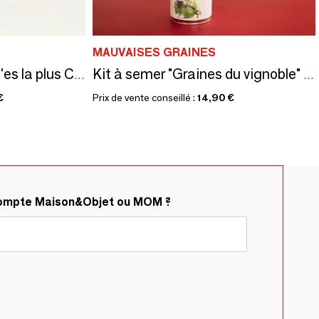
MAUVAISES GRAINES
Kit à semer "Maman t'es la plus Cool" Fabriqué en France
Kit à semer "Graines du vignoble" Fabriqué en France
€
Prix de vente conseillé :
14,90 €
compte Maison&Objet ou MOM ?