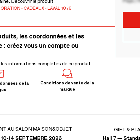
Pays / 
ine. Découvrir le produit
CORATION
CADEAUX
LAVAL 1878
oduits, les coordonnées et les
e : créez vous un compte ou
 les informations complètes de ce produit.
Conditions de vente de la
données de la
marque
que
NT AU SALON MAISON&OBJET
GIFT & PL
Hall 7 — Stand
 10-14 SEPTEMBRE 2026