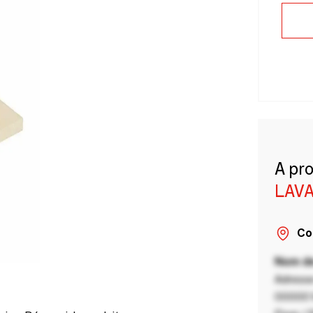
A pr
LAVA
Co
Nom de
Adresse
00000 V