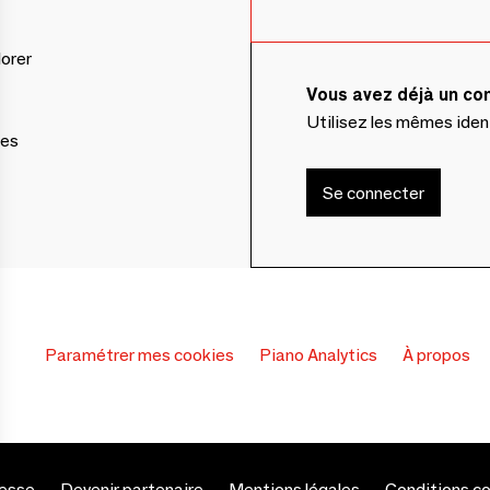
lorer
Vous avez déjà un c
Utilisez les mêmes ide
ces
Se connecter
Paramétrer mes cookies
Piano Analytics
À propos
esse
Devenir partenaire
Mentions légales
Conditions c
s Options