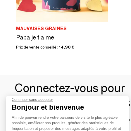
MAUVAISES GRAINES
Papa je t'aime
Prix de vente conseillé :
14,90 €
Connectez-vous pour
contacter les marques
Continuer sans accepter
Bonjour et bienvenue
Afin de pouvoir rendre votre parcours de visite le plus agréable
Afin de profiter au mieux de l'expérience MOM et de rentr
possible, améliorer nos produits, générer des statistiques de
avec vos marques préférées, créez-vous un compte.
fréquentation et proposer des messages adaptés à votre profil et