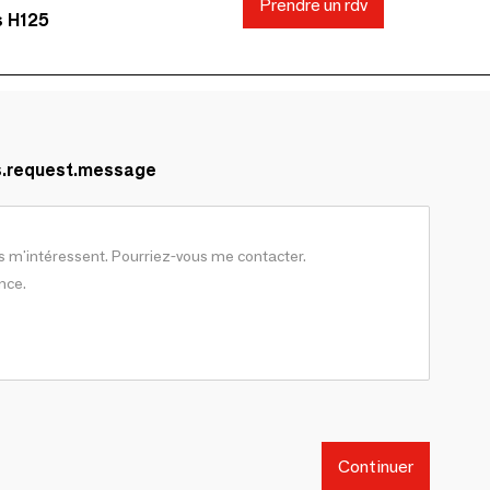
Prendre un rdv
s H125
s.request.message
Continuer