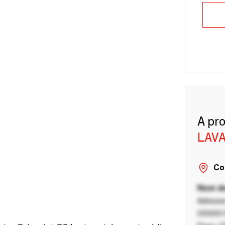
A pr
LAVA
Co
Nom de
Adresse
00000 V