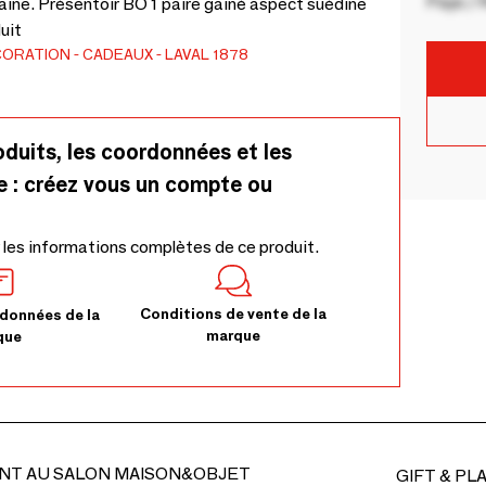
Pays / 
aine. Présentoir BO 1 paire gainé aspect suédine
uit
CORATION
CADEAUX
LAVAL 1878
oduits, les coordonnées et les
e : créez vous un compte ou
 les informations complètes de ce produit.
Conditions de vente de la
données de la
marque
que
NT AU SALON MAISON&OBJET
GIFT & PL