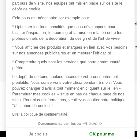
parcours de visite, nos équipes ont mis en place sur ce site le
dépôt de cookie.
Découvrir
Cela nous est nécessaire par exemple pour :
Les produits de milliers de fournisseurs à exp
* Optimiser les fonctionnalités que nous développons pour
faciliter l'inspiration, le sourcing et la mise en relation entre les
professionnels de la décoration, du design et de l'art de vivre
S'inspirer
Inspiration et sélections de produits tendan
* Vous afficher des produits et marques en lien avec vos besoins
sur nos annonces publicitaires et en mesurer l’efficacité
Contacter
* Comprendre quels sont les services que notre communauté
préfère
Prises de contact rapides et simplifiées
Le dépôt de certains cookies nécessite votre consentement
préalable. Nous conservons votre choix pendant 6 mois. Vous
pouvez changer d’avis à tout moment en cliquant sur le lien «
Paramétrer mes cookies » situé en bas de chaque page de nos
sites. Pour plus d’informations, veuillez consulter notre politique
"Utilisation de cookies".
Lire la politique de confidentialité
Consentements certifiés par
Je choisis
OK pour moi