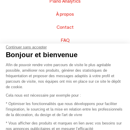
Piano Analytics
À propos
Contact
FAQ
Continuer sans accepter
Vendez vos produits
Bonjour et bienvenue
Afin de pouvoir rendre votre parcours de visite le plus agréable
Plan du site
possible, améliorer nos produits, générer des statistiques de
fréquentation et proposer des messages adaptés à votre profil et
parcours de visite, nos équipes ont mis en place sur ce site le dépôt
de cookie.
© 2016 –
Organisation SAFI
Cela nous est nécessaire par exemple pour :
* Optimiser les fonctionnalités que nous développons pour faciliter
Recrutement
l'inspiration, le sourcing et la mise en relation entre les professionnels
de la décoration, du design et de l'art de vivre
Presse
* Vous afficher des produits et marques en lien avec vos besoins sur
nos annonces publicitaires et en mesurer l’efficacité