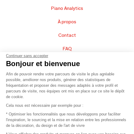
Piano Analytics
À propos
Contact
FAQ
Continuer sans accepter
Vendez vos produits
Bonjour et bienvenue
Afin de pouvoir rendre votre parcours de visite le plus agréable
Plan du site
possible, améliorer nos produits, générer des statistiques de
fréquentation et proposer des messages adaptés à votre profil et
parcours de visite, nos équipes ont mis en place sur ce site le dépôt
de cookie.
© 2016 –
Organisation SAFI
Cela nous est nécessaire par exemple pour :
* Optimiser les fonctionnalités que nous développons pour faciliter
Recrutement
l'inspiration, le sourcing et la mise en relation entre les professionnels
de la décoration, du design et de l'art de vivre
Presse