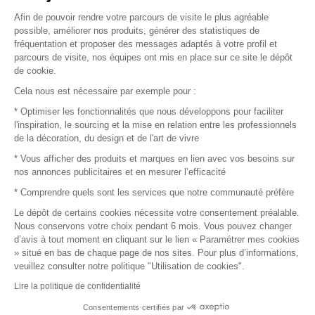
Afin de pouvoir rendre votre parcours de visite le plus agréable
Plan du site
possible, améliorer nos produits, générer des statistiques de
fréquentation et proposer des messages adaptés à votre profil et
parcours de visite, nos équipes ont mis en place sur ce site le dépôt
de cookie.
© 2016 –
Organisation SAFI
Cela nous est nécessaire par exemple pour :
* Optimiser les fonctionnalités que nous développons pour faciliter
Recrutement
l'inspiration, le sourcing et la mise en relation entre les professionnels
de la décoration, du design et de l'art de vivre
Presse
* Vous afficher des produits et marques en lien avec vos besoins sur
nos annonces publicitaires et en mesurer l’efficacité
Devenir partenaire
* Comprendre quels sont les services que notre communauté préfère
Le dépôt de certains cookies nécessite votre consentement préalable.
Mentions légales
Nous conservons votre choix pendant 6 mois. Vous pouvez changer
d’avis à tout moment en cliquant sur le lien « Paramétrer mes cookies
Conditions commerciales
» situé en bas de chaque page de nos sites. Pour plus d’informations,
veuillez consulter notre politique "Utilisation de cookies".
Retours et remboursements
Lire la politique de confidentialité
Piano Analytics
Consentements certifiés par