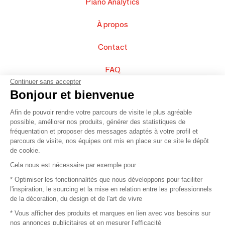
Piano Analytics
À propos
Contact
FAQ
Continuer sans accepter
Vendez vos produits
Bonjour et bienvenue
Afin de pouvoir rendre votre parcours de visite le plus agréable
Plan du site
possible, améliorer nos produits, générer des statistiques de
fréquentation et proposer des messages adaptés à votre profil et
parcours de visite, nos équipes ont mis en place sur ce site le dépôt
de cookie.
© 2016 –
Organisation SAFI
Cela nous est nécessaire par exemple pour :
* Optimiser les fonctionnalités que nous développons pour faciliter
Recrutement
l'inspiration, le sourcing et la mise en relation entre les professionnels
de la décoration, du design et de l'art de vivre
Presse
* Vous afficher des produits et marques en lien avec vos besoins sur
nos annonces publicitaires et en mesurer l’efficacité