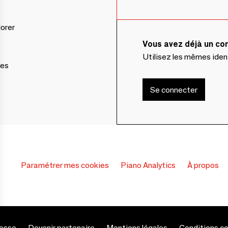
lorer
Vous avez déjà un c
Utilisez les mêmes ide
ces
Se connecter
Paramétrer mes cookies
Piano Analytics
À propos
esse
Devenir partenaire
Mentions légales
Conditions c
s Options