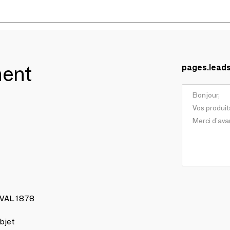
ment
pages.lead
AVAL 1878
bjet