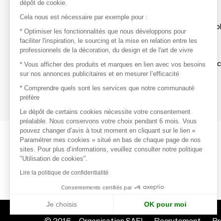
dépôt de cookie.
Découvrir
Cela nous est nécessaire par exemple pour :
Les produits de milliers de fournisseurs à exp
* Optimiser les fonctionnalités que nous développons pour
faciliter l'inspiration, le sourcing et la mise en relation entre les
professionnels de la décoration, du design et de l'art de vivre
S'inspirer
Inspiration et sélections de produits tendan
* Vous afficher des produits et marques en lien avec vos besoins
sur nos annonces publicitaires et en mesurer l’efficacité
Contacter
* Comprendre quels sont les services que notre communauté
préfère
Prises de contact rapides et simplifiées
Le dépôt de certains cookies nécessite votre consentement
préalable. Nous conservons votre choix pendant 6 mois. Vous
pouvez changer d’avis à tout moment en cliquant sur le lien «
Paramétrer mes cookies » situé en bas de chaque page de nos
sites. Pour plus d’informations, veuillez consulter notre politique
"Utilisation de cookies".
Lire la politique de confidentialité
Consentements certifiés par
Je choisis
OK pour moi
© 2016 –
Organisation SAFI
Recrutement
Pr
Axeptio consent
Plateforme de Gestion du Consentement : Personnalisez vo