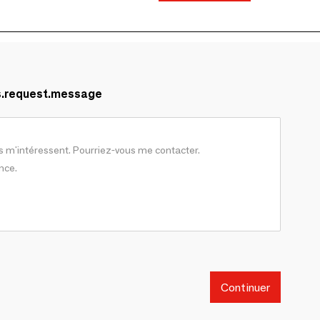
s.request.message
Continuer