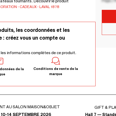
Pays / 
ateaux tournants. Découvrir le produit
CORATION
CADEAUX
LAVAL 1878
oduits, les coordonnées et les
e : créez vous un compte ou
 les informations complètes de ce produit.
Conditions de vente de la
données de la
marque
que
NT AU SALON MAISON&OBJET
GIFT & PL
Hall 7 — Stand
 10-14 SEPTEMBRE 2026