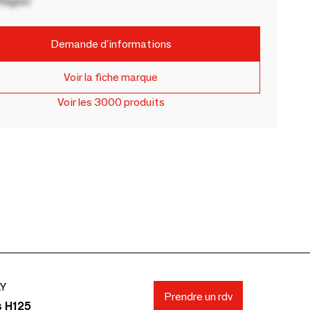
Région
Demande d'informations
Voir la fiche marque
Voir les 3000 produits
AY
Prendre un rdv
s H125