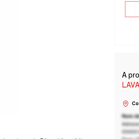
A pr
LAVA
Co
Nom de
Adresse
00000 V