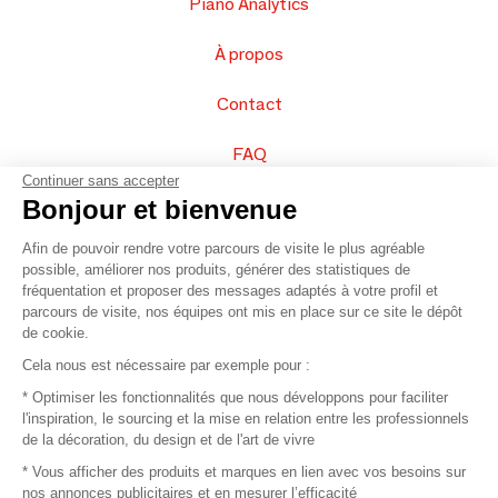
Piano Analytics
À propos
Contact
FAQ
Continuer sans accepter
Vendez vos produits
Bonjour et bienvenue
Afin de pouvoir rendre votre parcours de visite le plus agréable
Plan du site
possible, améliorer nos produits, générer des statistiques de
fréquentation et proposer des messages adaptés à votre profil et
parcours de visite, nos équipes ont mis en place sur ce site le dépôt
de cookie.
© 2016 –
Organisation SAFI
Cela nous est nécessaire par exemple pour :
* Optimiser les fonctionnalités que nous développons pour faciliter
Recrutement
l'inspiration, le sourcing et la mise en relation entre les professionnels
de la décoration, du design et de l'art de vivre
Presse
* Vous afficher des produits et marques en lien avec vos besoins sur
nos annonces publicitaires et en mesurer l’efficacité