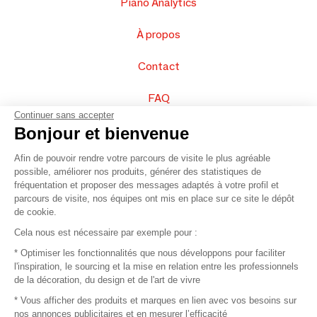
Piano Analytics
À propos
Contact
FAQ
Continuer sans accepter
Vendez vos produits
Bonjour et bienvenue
Afin de pouvoir rendre votre parcours de visite le plus agréable
Plan du site
possible, améliorer nos produits, générer des statistiques de
fréquentation et proposer des messages adaptés à votre profil et
parcours de visite, nos équipes ont mis en place sur ce site le dépôt
de cookie.
© 2016 –
Organisation SAFI
Cela nous est nécessaire par exemple pour :
* Optimiser les fonctionnalités que nous développons pour faciliter
Recrutement
l'inspiration, le sourcing et la mise en relation entre les professionnels
de la décoration, du design et de l'art de vivre
Presse
* Vous afficher des produits et marques en lien avec vos besoins sur
nos annonces publicitaires et en mesurer l’efficacité