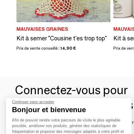
MAUVAISES GRAINES
MAUVAI
Kit à semer "Cousine t'es trop top"
Kit à s
Prix de vente conseillé :
14,90 €
Prix de ven
Connectez-vous pour
contacter les marques
Continuer sans accepter
Bonjour et bienvenue
Afin de pouvoir rendre votre parcours de visite le plus agréable
Afin de profiter au mieux de l'expérience MOM et de rentr
possible, améliorer nos produits, générer des statistiques de
avec vos marques préférées, créez-vous un compte.
fréquentation et proposer des messages adaptés à votre profil et