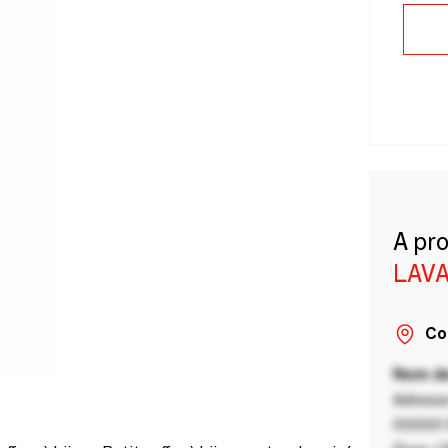
A pr
LAVA
Co
Nom de
Adresse
00000 V