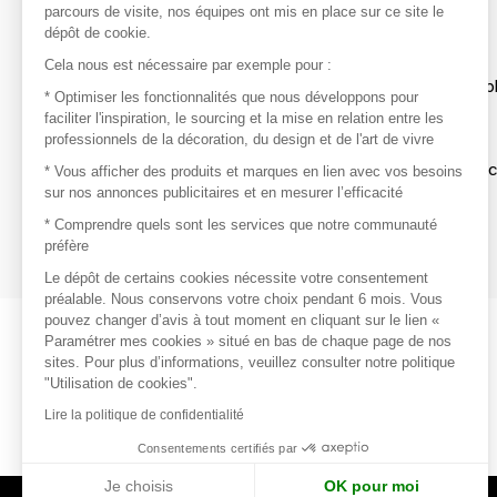
parcours de visite, nos équipes ont mis en place sur ce site le
dépôt de cookie.
Découvrir
Cela nous est nécessaire par exemple pour :
Les produits de milliers de fournisseurs à exp
* Optimiser les fonctionnalités que nous développons pour
faciliter l'inspiration, le sourcing et la mise en relation entre les
professionnels de la décoration, du design et de l'art de vivre
S'inspirer
Inspiration et sélections de produits tendan
* Vous afficher des produits et marques en lien avec vos besoins
sur nos annonces publicitaires et en mesurer l’efficacité
Contacter
* Comprendre quels sont les services que notre communauté
préfère
Prises de contact rapides et simplifiées
Le dépôt de certains cookies nécessite votre consentement
préalable. Nous conservons votre choix pendant 6 mois. Vous
pouvez changer d’avis à tout moment en cliquant sur le lien «
Paramétrer mes cookies » situé en bas de chaque page de nos
sites. Pour plus d’informations, veuillez consulter notre politique
"Utilisation de cookies".
Lire la politique de confidentialité
Consentements certifiés par
Je choisis
OK pour moi