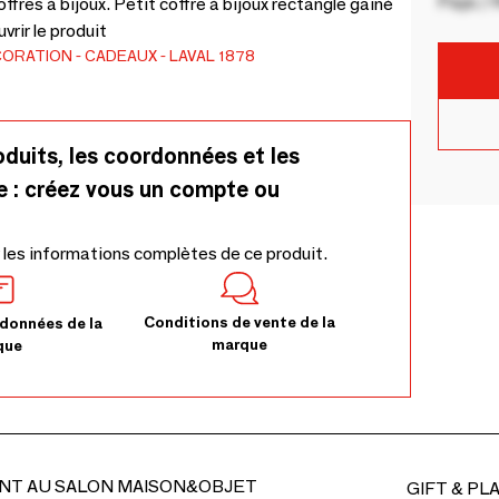
Pays / 
fres à bijoux. Petit coffre à bijoux rectangle gainé
rir le produit
CORATION
CADEAUX
LAVAL 1878
oduits, les coordonnées et les
e : créez vous un compte ou
 les informations complètes de ce produit.
Conditions de vente de la
données de la
marque
que
NT AU SALON MAISON&OBJET
GIFT & PL