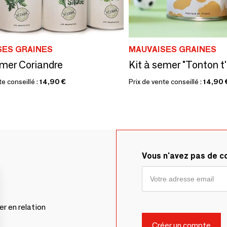
SES GRAINES
MAUVAISES GRAINES
emer Coriandre
Kit à semer "Tonton t'
te conseillé :
14,90 €
Prix de vente conseillé :
14,90 
Vous n'avez pas de 
er en relation