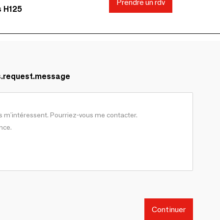
Prendre un rdv
s H125
s.request.message
Continuer