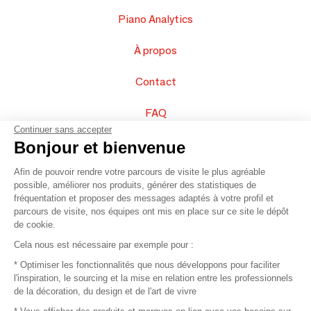
Piano Analytics
À propos
Contact
FAQ
Continuer sans accepter
Vendez vos produits
Bonjour et bienvenue
Afin de pouvoir rendre votre parcours de visite le plus agréable
Plan du site
possible, améliorer nos produits, générer des statistiques de
fréquentation et proposer des messages adaptés à votre profil et
parcours de visite, nos équipes ont mis en place sur ce site le dépôt
de cookie.
© 2016 –
Organisation SAFI
Cela nous est nécessaire par exemple pour :
* Optimiser les fonctionnalités que nous développons pour faciliter
Recrutement
l'inspiration, le sourcing et la mise en relation entre les professionnels
de la décoration, du design et de l'art de vivre
Presse