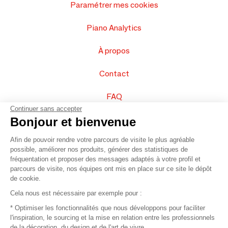
Paramétrer mes cookies
Piano Analytics
À propos
Contact
FAQ
Continuer sans accepter
Vendez vos produits
Bonjour et bienvenue
Afin de pouvoir rendre votre parcours de visite le plus agréable
Plan du site
possible, améliorer nos produits, générer des statistiques de
fréquentation et proposer des messages adaptés à votre profil et
parcours de visite, nos équipes ont mis en place sur ce site le dépôt
de cookie.
© 2016 –
Organisation SAFI
Cela nous est nécessaire par exemple pour :
* Optimiser les fonctionnalités que nous développons pour faciliter
Recrutement
l'inspiration, le sourcing et la mise en relation entre les professionnels
de la décoration, du design et de l'art de vivre