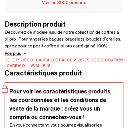
Voir les 3000 produits
Description produit
Découvrez ce modèle issu de notre collection de coffres à
bijoux. Pour ranger les bagues, bracelets, boucles d'oreilles,
optez pour ce petit coffre à bijoux carré gainé 100%
synthétique aspect strié rouge avec fermeture éclair.
Voir plus
Intérieur 100% polyester aspect suédine beige. Dimensions
OBJETS DÉCO
CADEAUX ET ACCESSOIRES DE DÉCORATION
CADEAUX
LAVAL 1878
: 10,5 x 10,5 x H 6 cm. Coffre à bijoux carré gainé
Caractéristiques produit
synthétique aspect cuir de bovin grainé rouge. Découvrir le
produit
Pour voir les caractéristiques produits,
les coordonnées et les conditions de
vente de la marque : créez vous un
compte ou connectez-vous !
En vous connectant, vous pourrez visualiser les